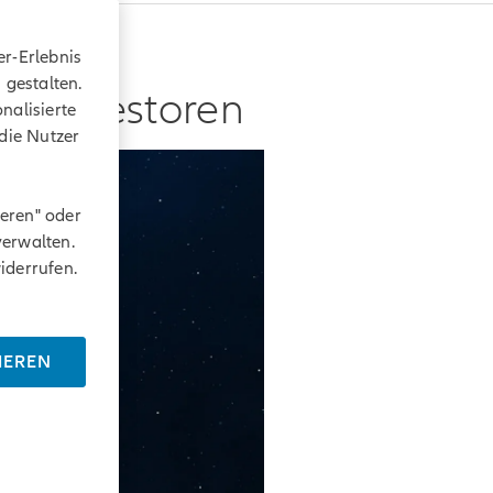
er-Erlebnis
gestalten.
ür Investoren
nalisierte
die Nutzer
ieren" oder
verwalten.
iderrufen.
IEREN