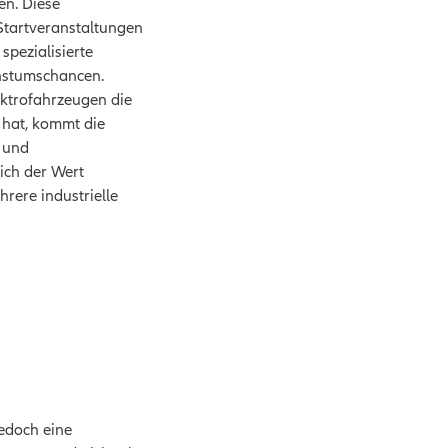
en. Diese
Startveranstaltungen
pezialisierte
chstumschancen.
ektrofahrzeugen die
t hat, kommt die
t und
ich der Wert
hrere industrielle
edoch eine