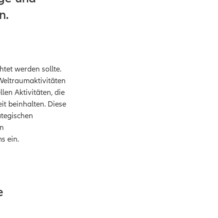
n.
htet werden sollte.
Weltraumaktivitäten
en Aktivitäten, die
it beinhalten. Diese
ategischen
en
s ein.
e