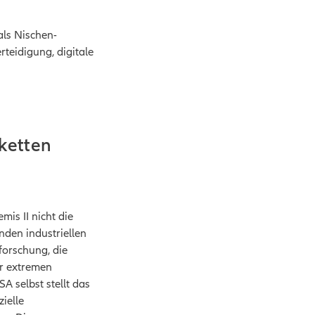
als Nischen-
teidigung, digitale
rketten
mis II nicht die
nden industriellen
mforschung, die
er extremen
A selbst stellt das
ielle